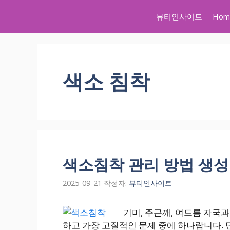
컨
뷰티인사이트
Hom
텐
츠
로
건
너
색소 침착
뛰
기
색소침착 관리 방법 생성
2025-09-21
작성자:
뷰티인사이트
기미, 주근깨, 여드름 자국
하고 가장 고질적인 문제 중에 하나랍니다. 