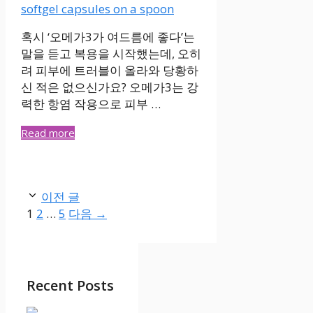
혹시 ‘오메가3가 여드름에 좋다’는
말을 듣고 복용을 시작했는데, 오히
려 피부에 트러블이 올라와 당황하
신 적은 없으신가요? 오메가3는 강
력한 항염 작용으로 피부 …
Read more
이전 글
페
페
페
1
2
…
5
다음
→
이
이
이
지
지
지
Recent Posts