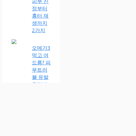
피부 진
정부터
흉터 재
생까지
2가지
오메가3
먹고 여
드름? 피
부트러
블 유발
원인과
해결법
About
Privacy Policy
Contact
© 2026 뷰티인사이트 | 아름다움을 위한 피부정보