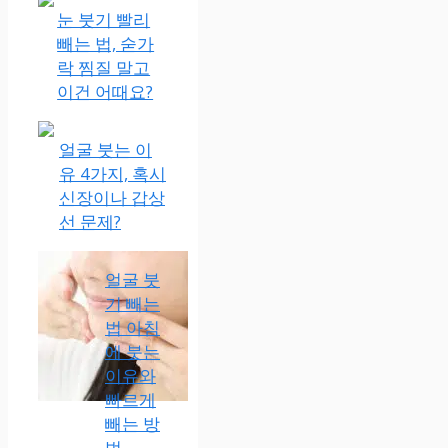
눈 붓기 빨리
빼는 법, 숟가
락 찜질 말고
이건 어때요?
얼굴 붓는 이
유 4가지, 혹시
신장이나 갑상
선 문제?
얼굴 붓
기 빼는
법 아침
에 붓는
이유와
빠르게
빼는 방
법