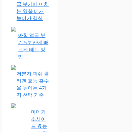
굴 붓기에 미치
는 영향 베개
높이가 핵심
아침 얼굴 붓
기 5분안에 빠
르게 빼는 방
법
저분자 피쉬 콜
라겐 효능 흡수
율 높이는 4가
지 선택 기준
마데카
소사이
드 효능