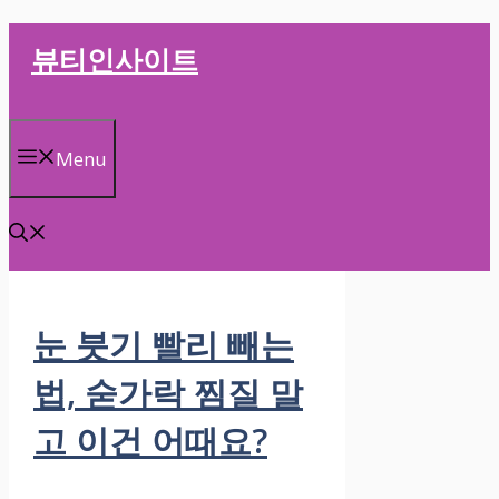
컨
뷰티인사이트
텐
츠
로
건
Menu
너
뛰
기
눈 붓기 빨리 빼는
법, 숟가락 찜질 말
고 이건 어때요?