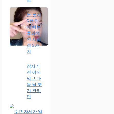
눈 붓기
5분 만
에 빼는
효과적
인 지압
점 5가
지
잠자기
전 야식
먹고 다
음 날 붓
기 관리
팁
수면 자세가 얼